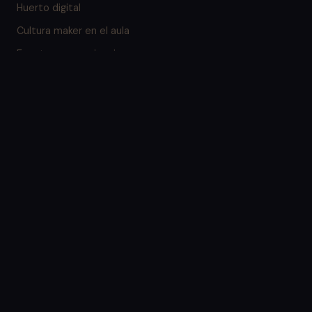
Huerto digital
Cultura maker en el aula
Eventos y experiencias
Emprendiciencia
Nosotros
Proyectos
Blog
Contacto
Preguntas frecuentes
Contacto
Calle Pío Baroja 7