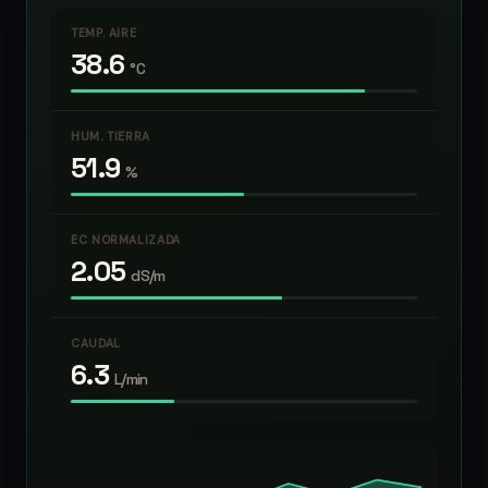
TEMP. AIRE
38.6
°C
HUM. TIERRA
51.9
%
EC NORMALIZADA
2.05
dS/m
CAUDAL
6.3
L/min