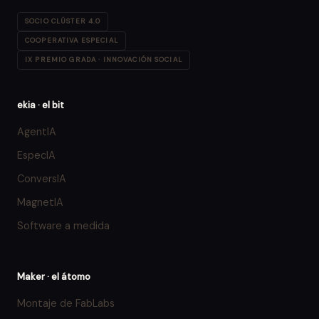
SOCIO CLÚSTER 4.0
COOPERATIVA ESPECIAL
IX PREMIO GRADA · INNOVACIÓN SOCIAL
ekia · el bit
AgentIA
EspecIA
ConversIA
MagnetIA
Software a medida
Maker · el átomo
Montaje de FabLabs