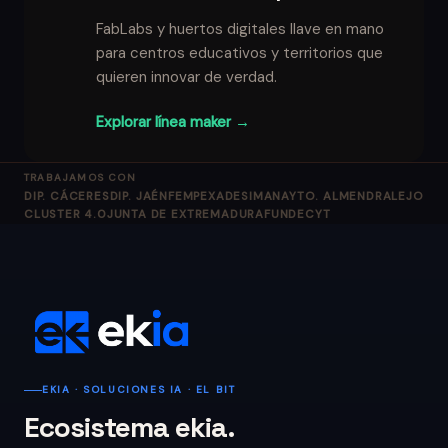
FabLabs y huertos digitales llave en mano
para centros educativos y territorios que
quieren innovar de verdad.
Explorar línea maker →
TRABAJAMOS CON
DIP. CÁCERES
DIP. JAÉN
FEMPEX
ADESIMAN
AYTO. ALMENDRALEJO
CLUSTER 4.0
JUNTA DE EXTREMADURA
FUNDECYT
EKIA · SOLUCIONES IA · EL BIT
Ecosistema ekia.