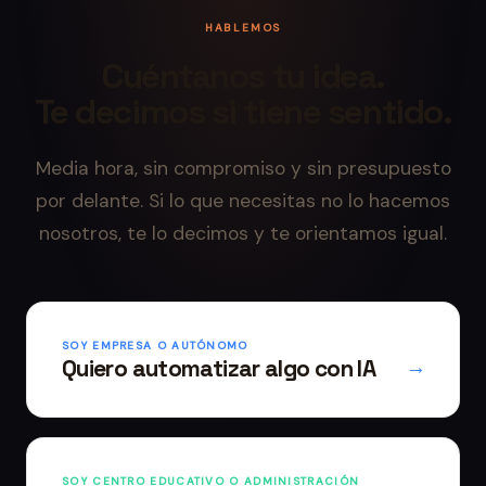
HABLEMOS
Cuéntanos tu idea.
Te decimos si tiene sentido.
Media hora, sin compromiso y sin presupuesto
por delante. Si lo que necesitas no lo hacemos
nosotros, te lo decimos y te orientamos igual.
SOY EMPRESA O AUTÓNOMO
Quiero automatizar algo con IA
→
SOY CENTRO EDUCATIVO O ADMINISTRACIÓN