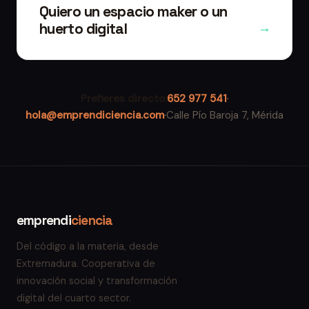
Quiero un espacio maker o un
huerto digital
→
Prefieres directo:
652 977 541
·
hola@emprendiciencia.com
·
Calle Pío Baroja 7, Mérida
emprendi
ciencia
Del código a la materia, desde
Extremadura. Cooperativa de
innovación social y transformación
digital del cuarto sector.