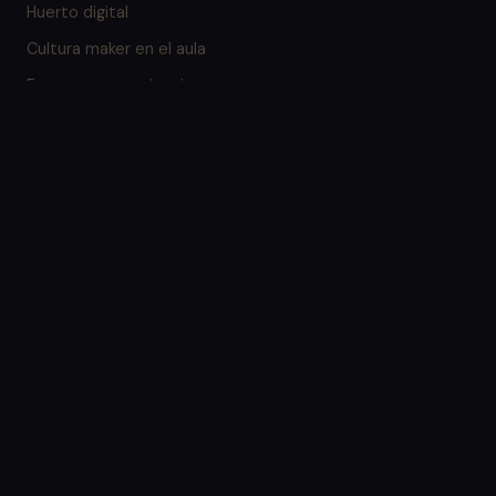
Huerto digital
Cultura maker en el aula
Eventos y experiencias
Emprendiciencia
Nosotros
Proyectos
Blog
Contacto
Preguntas frecuentes
Contacto
Calle Pío Baroja 7