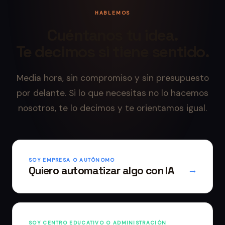
HABLEMOS
Cuéntanos tu idea.
Te decimos si tiene sentido.
Media hora, sin compromiso y sin presupuesto
por delante. Si lo que necesitas no lo hacemos
nosotros, te lo decimos y te orientamos igual.
SOY EMPRESA O AUTÓNOMO
Quiero automatizar algo con IA
→
SOY CENTRO EDUCATIVO O ADMINISTRACIÓN