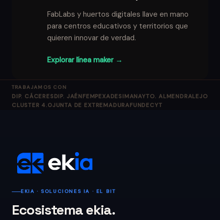
FabLabs y huertos digitales llave en mano
para centros educativos y territorios que
quieren innovar de verdad.
Explorar línea maker →
TRABAJAMOS CON
DIP. CÁCERES
DIP. JAÉN
FEMPEX
ADESIMAN
AYTO. ALMENDRALEJO
CLUSTER 4.0
JUNTA DE EXTREMADURA
FUNDECYT
EKIA · SOLUCIONES IA · EL BIT
Ecosistema ekia.