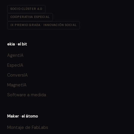
SOCIO CLÚSTER 4.0
COOPERATIVA ESPECIAL
IX PREMIO GRADA · INNOVACIÓN SOCIAL
ekia · el bit
AgentIA
EspecIA
ConversIA
MagnetIA
Software a medida
Maker · el átomo
Montaje de FabLabs