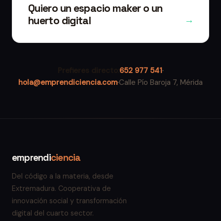
Quiero un espacio maker o un
huerto digital
→
Prefieres directo:
652 977 541
·
hola@emprendiciencia.com
·
Calle Pío Baroja 7, Mérida
emprendi
ciencia
Del código a la materia, desde
Extremadura. Cooperativa de
innovación social y transformación
digital del cuarto sector.