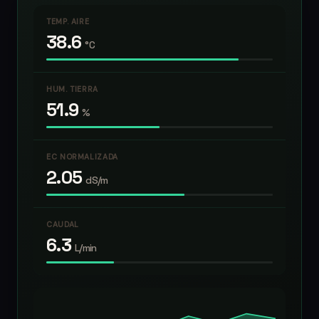
TEMP. AIRE
38.6
°C
HUM. TIERRA
51.9
%
EC NORMALIZADA
2.05
dS/m
CAUDAL
6.3
L/min