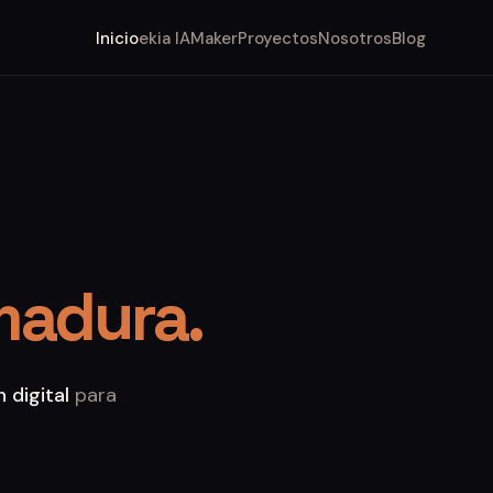
Inicio
ekia IA
Maker
Proyectos
Nosotros
Blog
madura.
 digital
para