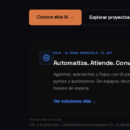
Conoce ekia IA →
Explorar proyectos
EKIA · IA PARA EMPRESAS · EL BIT
Automatiza. Atiende. Conv
Agentes, asistentes y flujos con IA pa
pymes y autónomos. Sin equipos técni
meses de espera.
Ver soluciones ekia →
TRABAJAMOS CON
DIP. CÁCERES
DIP. JAÉN
FEMPEX
ADESIMAN
AYTO. ALMEN