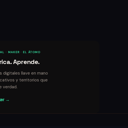
AL · MAKER · EL ÁTOMO
rica. Aprende.
 digitales llave en mano
ativos y territorios que
e verdad.
ker →