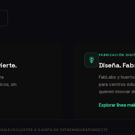
FABRICACIÓN DIGIT
ierte.
Diseña. Fab
ra
FabLabs y huertos
cos, sin
para centros educ
quieren innovar d
Explorar línea ma
DRALEJO
CLUSTER 4.0
JUNTA DE EXTREMADURA
FUNDECYT