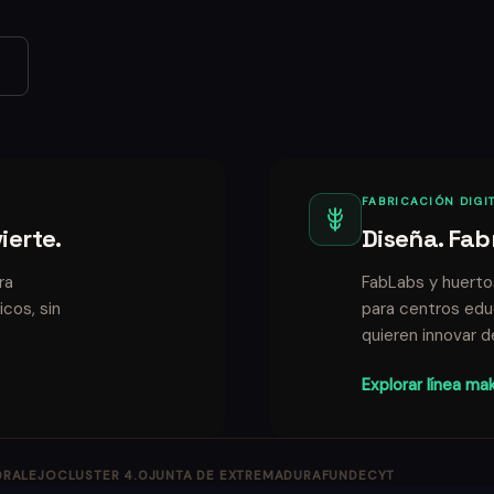
FABRICACIÓN DIGIT
ierte.
Diseña. Fab
ra
FabLabs y huertos
cos, sin
para centros educ
quieren innovar d
Explorar línea ma
DRALEJO
CLUSTER 4.0
JUNTA DE EXTREMADURA
FUNDECYT