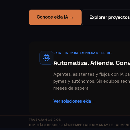
Conoce ekia IA →
Explorar proyectos
EKIA · IA PARA EMPRESAS · EL BIT
Automatiza. Atiende. Conv
Agentes, asistentes y flujos con IA pa
pymes y autónomos. Sin equipos técni
meses de espera.
Ver soluciones ekia →
TRABAJAMOS CON
DIP. CÁCERES
DIP. JAÉN
FEMPEX
ADESIMAN
AYTO. ALMEN