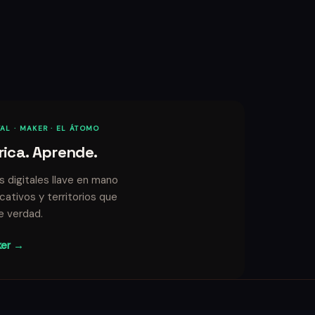
AL · MAKER · EL ÁTOMO
rica. Aprende.
 digitales llave en mano
ativos y territorios que
e verdad.
ker →