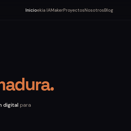
Inicio
ekia IA
Maker
Proyectos
Nosotros
Blog
madura.
 digital
para